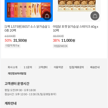
[1팩 1,575원] BEST 소스 닭가슴살 1
아임닭 포켓 닭가슴살 스테이크 60g x
0종 20팩
10팩
63,000원
18,000원
50%
31,500
38%
11,000
원
원
더잘먹 특가☀️
아임닭WEEK
회사 소개
1:1문의
고객센터
이용약관
입점/제휴문의
배송안내
개인정보처리방침
고객센터 운영시간
평일: 오전 09:00 - 오후 18:00
점심시간 : 오후 12:00 - 13:30 (토/일/공휴일 휴무)
계좌안내