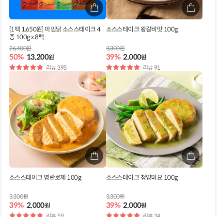
[1팩 1,650원] 아임닭 소스스테이크 4
소스스테이크 왕갈비맛 100g
종 100g x 8팩
26,400원
3,300원
50%
13,200
39%
2,000
원
원
별
리뷰 395
별
리뷰 91
점
점
소스스테이크 명란로제 100g
소스스테이크 청양마요 100g
3,300원
3,300원
39%
2,000
39%
2,000
원
원
별
리뷰 59
별
리뷰 34