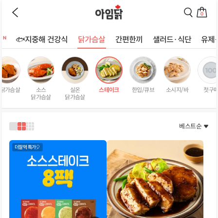
바로가기
이
검
전
색
0
페
페
장
이
이
바
지
지
트
🐟지중해 건강식
닭가슴살
간편한끼
샐러드·식단
유제
구
로
로
상
니
이
이
로
동
동
품
이
하
하
리
동
기
기
스
하
 닭가슴살
소스
실온
스테이크
한입/큐브
소시지/바
첫구
트
기
닭가슴살
닭가슴살
페
이
지
베스트순
1
2
3
열
열
열
로
로
로
더잘먹 특가🎈
보
보
보
기
기
기