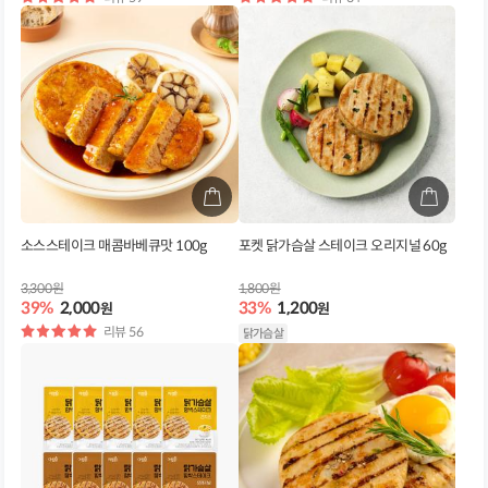
점
점
소스스테이크 매콤바베큐맛 100g
포켓 닭가슴살 스테이크 오리지널 60g
3,300원
1,800원
39%
2,000
33%
1,200
원
원
별
리뷰 56
닭가슴살
점