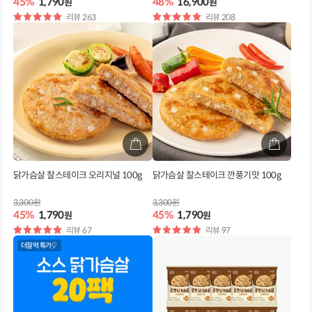
45%
1,790
48%
16,900
원
원
별
리뷰 263
별
리뷰 208
점
점
닭가슴살 찰스테이크 오리지널 100g
닭가슴살 찰스테이크 깐풍기맛 100g
3,300원
3,300원
45%
1,790
45%
1,790
원
원
별
리뷰 67
별
리뷰 97
점
점
더잘먹 특가🎈