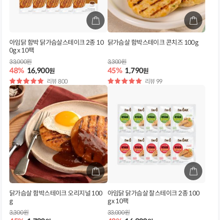
아임닭 함박 닭가슴살스테이크 2종 10
닭가슴살 함박스테이크 콘치즈 100g
0g x 10팩
33,000원
3,300원
48%
16,900
45%
1,790
원
원
별
리뷰 800
별
리뷰 99
점
점
닭가슴살 함박스테이크 오리지널 100
아임닭 닭가슴살 찰스테이크 2종 100
g
g x 10팩
3,300원
33,000원