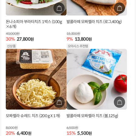
돈나소피아 부라타치즈 1박스 (100g
발콜라떼 모짜렐라 치즈 (로그,400g)
×6개)
40,000원
15,300원
30%
27,800
9%
13,800
원
원
신상품
오아시스 추천템
모짜렐라 슈레드 치즈 (200 g X 1개)
발콜라떼 모짜렐라 치즈 (볼,125g)
8,000원
6,500원
20%
6,400
15%
5,500
원
원