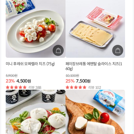
미니 후레쉬 모짜렐라 치즈 (75g)
페이장브레통 에멘탈 슬라이스 치즈(1
60g)
5,900원
10,100원
23%
4,500
25%
7,500
원
원
별
리뷰 388
별
리뷰 102
점
점