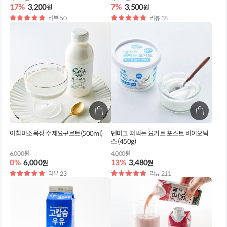
17%
3,200
7%
3,500
원
원
별
리뷰 50
별
리뷰 38
점
점
아침미소목장 수제요구르트(500ml)
덴마크 떠먹는 요거트 포스트 바이오틱
스 (450g)
6,000원
4,000원
0%
6,000
13%
3,480
원
원
별
리뷰 23
별
리뷰 211
점
점