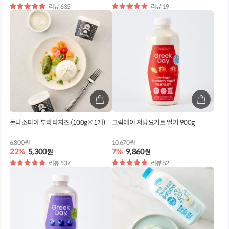
별
리뷰 635
별
리뷰 19
점
점
돈나소피아 부라타치즈 (100g×1개)
그릭데이 저당요거트 딸기 900g
6,800원
10,670원
22%
5,300
7%
9,860
원
원
별
리뷰 537
별
리뷰 52
점
점