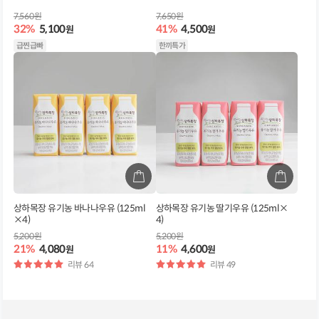
7,560원
7,650원
32%
5,100
41%
4,500
원
원
급찐급빠
한끼특가
상하목장 유기농 바나나우유 (125ml
상하목장 유기농 딸기우유 (125ml×
×4)
4)
5,200원
5,200원
21%
4,080
11%
4,600
원
원
별
리뷰 64
별
리뷰 49
점
점