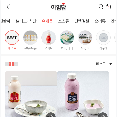
바로가기
이
검
전
색
0
페
페
장
이
이
바
지
지
편한끼
샐러드·식단
유제품
소스류
단백질원
요리류
간
구
로
로
상
니
이
이
로
동
동
품
이
하
하
리
동
기
기
스
하
베스트
우유/두유
요거트
치즈/버터
드링크
첫구매
트
기
페
이
베스트순
1
2
3
지
열
열
열
로
로
로
보
보
보
기
기
기