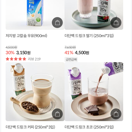
저지방 고칼슘 우유(900ml)
더단백 드링크 딸기 (250ml*3입)
4,500원
7,650원
30%
3,150
41%
4,500
원
원
별
리뷰 219
급찐급빠
점
더단백 드링크 커피 (250ml*3입)
더단백 드링크 초코 (250ml*3입)