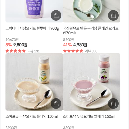
그릭데이 저당요거트 블루베리 900g
국산원유로 만든 무가당 플레인 요거트
(970ml)
10,670원
8,500원
8%
9,800
41%
4,980
원
원
별
리뷰 131
별
리뷰 358
점
점
소이포유 두유요거트 플레인 150ml
소이포유 두유요거트 빌베리 150ml
3,900원
3,800원