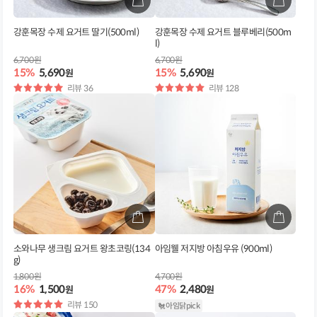
강훈목장 수제 요거트 딸기(500ml)
강훈목장 수제 요거트 블루베리(500m
l)
6,700원
6,700원
15%
5,690
15%
5,690
원
원
별
리뷰 36
별
리뷰 128
점
점
소와나무 생크림 요거트 왕초코링(134
아임웰 저지방 아침우유 (900ml)
g)
1,800원
4,700원
16%
1,500
47%
2,480
원
원
별
리뷰 150
🐔 아임닭pick
점