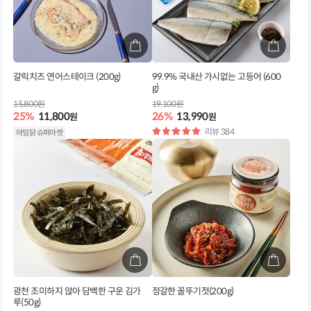
갈릭치즈 연어스테이크 (200g)
99.9% 국내산 가시없는 고등어 (600
g)
15,800원
19,100원
25%
11,800
26%
13,990
원
원
별
리뷰 384
아임닭 슈퍼마켓
점
광천 조미하지 않아 담백한 구운 김가
정갈한 꼴뚜기젓(200g)
루(50g)