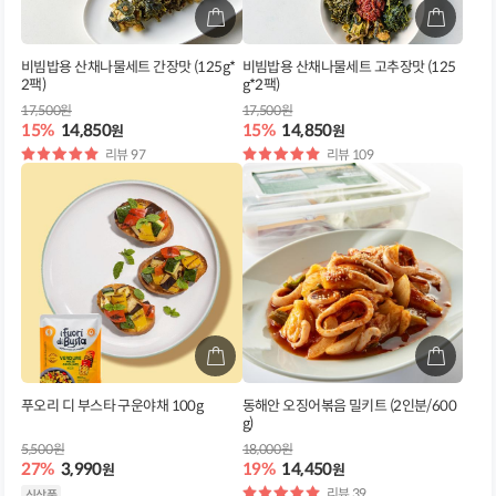
비빔밥용 산채나물세트 간장맛 (125g*
비빔밥용 산채나물세트 고추장맛 (125
2팩)
g*2팩)
17,500원
17,500원
15%
14,850
15%
14,850
원
원
별
리뷰 97
별
리뷰 109
점
점
푸오리 디 부스타 구운야채 100g
동해안 오징어볶음 밀키트 (2인분/600
g)
5,500원
18,000원
27%
3,990
19%
14,450
원
원
별
리뷰 39
신상품