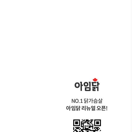
NO.1 닭가슴살
아임닭 리뉴얼 오픈!