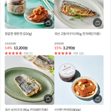
정갈한 명란젓 (230g)
국산 고등어구이 (90g, 전자레인지용)
15,500원
3,900원
14%
13,200
15%
3,290
원
원
별
리뷰 21
별
리뷰 126
점
점
국산 삼치구이 (90g, 전자레인지용)
신선한 연어장(400g)