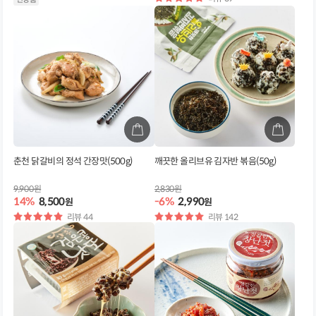
점
춘천 닭갈비의 정석 간장맛(500g)
깨끗한 올리브유 김자반 볶음(50g)
9,900원
2,830원
14%
8,500
-6%
2,990
원
원
별
리뷰 44
별
리뷰 142
점
점