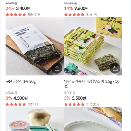
4,500원
11,200원
24%
3,400
14%
9,600
원
원
별
리뷰 107
별
리뷰 15
점
점
구운곱창김 1봉 20g
앙팡 유기농 아이김 (무조미, 1.5g x 10
봉)
4,500원
5,800원
0%
4,500
5%
5,500
원
원
별
리뷰 53
별
리뷰 214
점
점