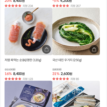
20%
8,400
-5%
4,200
원
원
별
리뷰 234
별
리뷰 207
점
점
저염 짜먹는 순(純)명란 (120g)
국산 데친 우거지 (250g)
10,100원
3,800원
16%
8,400
31%
2,600
원
원
별
리뷰 123
별
리뷰 85
점
점