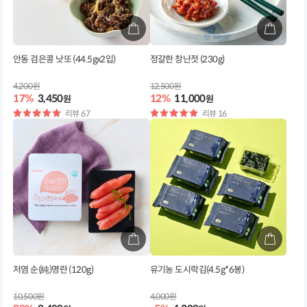
안동 검은콩 낫또 (44.5gx2입)
정갈한 창난젓 (230g)
4,200원
12,500원
17%
3,450
12%
11,000
원
원
별
리뷰 67
별
리뷰 16
점
점
저염 순(純)명란 (120g)
유기농 도시락김(4.5g*6봉)
10,500원
4,000원