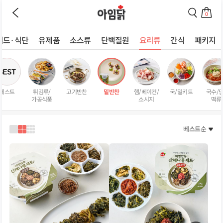
이
검
전
색
0
페
페
장
이
이
바
지
지
러드·식단
유제품
소스류
단백질원
요리류
간식
패키지
구
로
로
상
니
이
이
로
동
동
품
이
하
하
리
동
기
기
스
하
베스트
튀김류/
고기반찬
밑반찬
햄/베이컨/
국/밀키트
국수/면
트
기
가공식품
소시지
떡류
페
이
지
베스트순
1
2
3
열
열
열
로
로
로
보
보
보
기
기
기