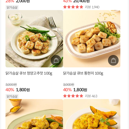
28%
2,000
43%
20,400
원
원
별
리뷰 1,940
닭가슴살
점
닭가슴살 큐브 청양고추맛 100g
닭가슴살 큐브 통현미 100g
3,000원
3,000원
40%
1,800
40%
1,800
원
원
별
리뷰 463
닭가슴살
점