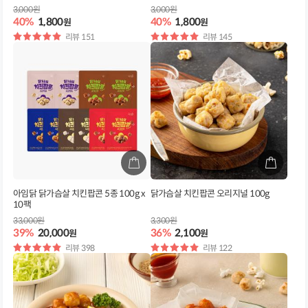
3,000원
3,000원
40%
1,800
40%
1,800
원
원
별
리뷰 151
별
리뷰 145
점
점
아임닭 닭가슴살 치킨팝콘 5종 100g x
닭가슴살 치킨팝콘 오리지널 100g
10팩
33,000원
3,300원
39%
20,000
36%
2,100
원
원
별
리뷰 398
별
리뷰 122
점
점