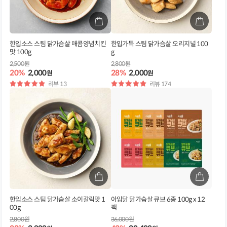
한입소스 스팀 닭가슴살 매콤양념치킨
한입가득 스팀 닭가슴살 오리지널 100
맛 100g
g
2,500원
2,800원
20%
2,000
28%
2,000
원
원
별
리뷰 13
별
리뷰 174
점
점
한입소스 스팀 닭가슴살 소이갈릭맛 1
아임닭 닭가슴살 큐브 6종 100g x 12
00g
팩
2,800원
36,000원