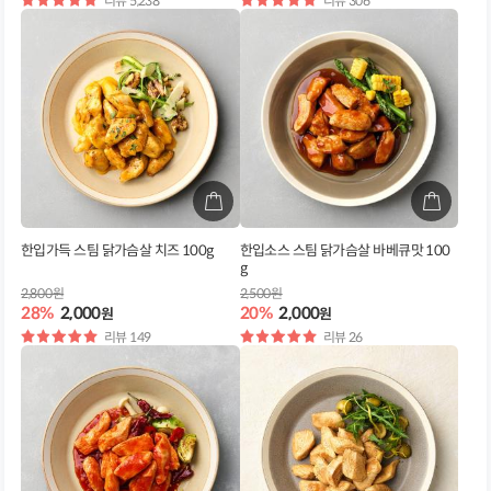
별
리뷰 5,238
별
리뷰 306
점
점
한입가득 스팀 닭가슴살 치즈 100g
한입소스 스팀 닭가슴살 바베큐맛 100
g
2,800원
2,500원
28%
2,000
20%
2,000
원
원
별
리뷰 149
별
리뷰 26
점
점