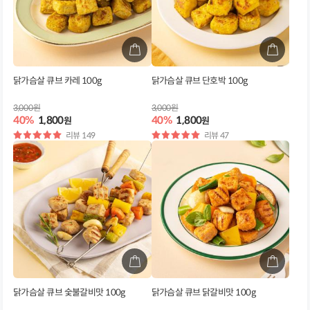
닭가슴살 큐브 카레 100g
닭가슴살 큐브 단호박 100g
3,000원
3,000원
40%
1,800
40%
1,800
원
원
별
리뷰 149
별
리뷰 47
점
점
닭가슴살 큐브 숯불갈비맛 100g
닭가슴살 큐브 닭갈비맛 100g