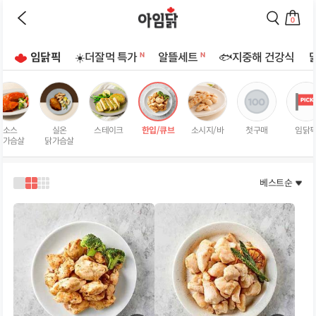
바로가기
이
검
전
색
0
페
페
장
이
이
바
지
지
임닭픽
☀️더잘먹 특가
알뜰세트
🐟지중해 건강식
구
로
로
상
니
이
이
로
동
동
품
이
하
하
리
동
기
기
스
하
소스
실온
스테이크
한입/큐브
소시지/바
첫구매
임닭
트
기
닭가슴살
닭가슴살
페
이
지
베스트순
1
2
3
열
열
열
로
로
로
보
보
보
기
기
기