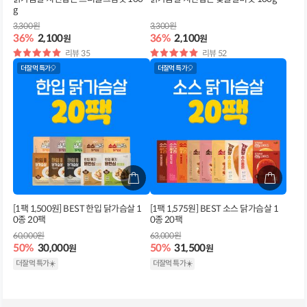
g
3,300원
3,300원
36%
2,100
36%
2,100
원
원
별
리뷰 35
별
리뷰 52
점
점
더잘먹 특가🎈
더잘먹 특가🎈
[1팩 1,500원] BEST 한입 닭가슴살 1
[1팩 1,575원] BEST 소스 닭가슴살 1
0종 20팩
0종 20팩
60,000원
63,000원
50%
30,000
50%
31,500
원
원
더잘먹 특가☀️
더잘먹 특가☀️