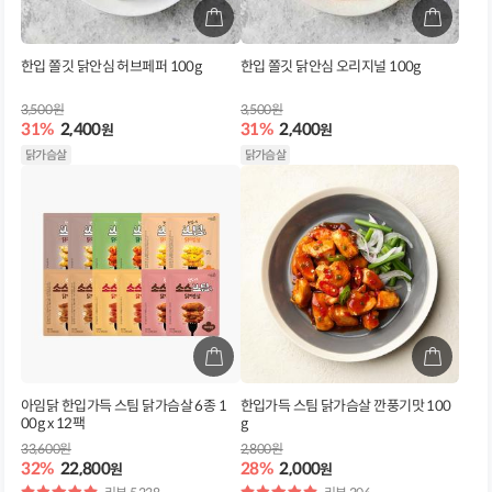
한입 쫄깃 닭안심 허브페퍼 100g
한입 쫄깃 닭안심 오리지널 100g
3,500원
3,500원
31%
2,400
31%
2,400
원
원
닭가슴살
닭가슴살
아임닭 한입가득 스팀 닭가슴살 6종 1
한입가득 스팀 닭가슴살 깐풍기맛 100
00g x 12팩
g
33,600원
2,800원
32%
22,800
28%
2,000
원
원