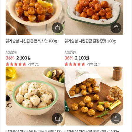
닭가슴살 치킨팝콘 돈까스맛 100g
닭가슴살 치킨팝콘 닭강정맛 100g
3,300원
3,300원
36%
2,100
36%
2,100
원
원
별
리뷰 71
별
리뷰 214
점
점
닭가슴살 치킨팝콘 트러플크림맛 100
닭가슴살 치킨팝콘 숯불갈비맛 100g