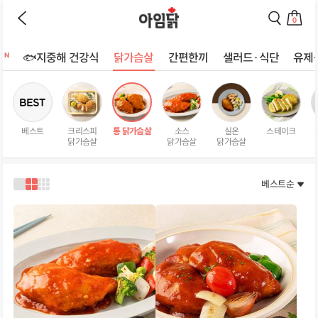
바로가기
이
검
전
색
0
페
페
장
이
이
바
지
지
트
🐟지중해 건강식
닭가슴살
간편한끼
샐러드·식단
유제
구
로
로
상
니
이
이
로
동
동
품
이
하
하
리
동
기
기
스
하
베스트
크리스피
통 닭가슴살
소스
실온
스테이크
트
기
닭가슴살
닭가슴살
닭가슴살
페
이
지
베스트순
1
2
3
열
열
열
로
로
로
보
보
보
기
기
기