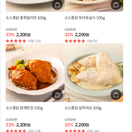
소스퐁닭 중화칠리맛 100g
소스퐁닭 토마토살사 100g
3,300원
3,300원
33%
2,200
33%
2,200
원
원
별
리뷰 170
별
리뷰 97
점
점
소스퐁닭 참깨된장 100g
소스퐁닭 갈릭마요 100g
3,300원
3,300원
33%
2,200
33%
2,200
원
원
별
리뷰 108
별
리뷰 345