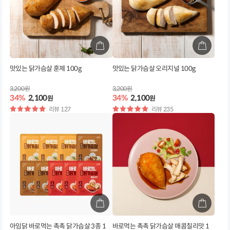
맛있는 닭가슴살 훈제 100g
맛있는 닭가슴살 오리지널 100g
3,200원
3,200원
34%
2,100
34%
2,100
원
원
별
리뷰 127
별
리뷰 235
점
점
아임닭 바로먹는 촉촉 닭가슴살 3종 1
바로먹는 촉촉 닭가슴살 매콤칠리맛 1