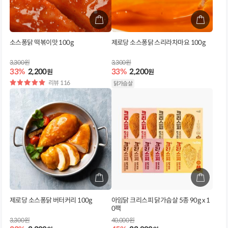
소스퐁닭 떡볶이맛 100g
제로당 소스퐁닭 스리라차마요 100g
3,300원
3,300원
33%
2,200
33%
2,200
원
원
별
리뷰 116
닭가슴살
점
제로당 소스퐁닭 버터커리 100g
아임닭 크리스피 닭가슴살 5종 90g x 1
0팩
3,300원
40,000원