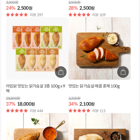
3,300원
3,500원
24%
2,500
28%
2,500
원
원
별
리뷰 397
별
리뷰 109
점
점
아임닭 맛있는 닭가슴살 3종 100g x 9
맛있는 닭가슴살 매콤 훈제 100g
팩
28,800원
3,200원
37%
18,000
34%
2,100
원
원
별
리뷰 444
별
리뷰 115
점
점