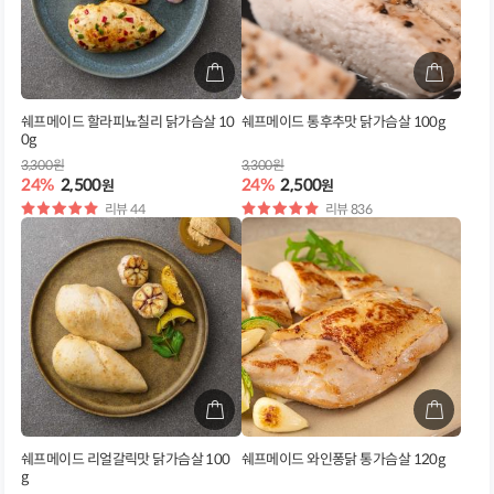
쉐프메이드 할라피뇨칠리 닭가슴살 10
쉐프메이드 통후추맛 닭가슴살 100g
0g
3,300원
3,300원
24%
2,500
24%
2,500
원
원
별
리뷰 44
별
리뷰 836
점
점
쉐프메이드 리얼갈릭맛 닭가슴살 100
쉐프메이드 와인퐁닭 통가슴살 120g
g