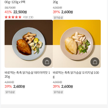
00g~120g x 9팩
20g
38,700원
4,300원
41%
22,500
39%
2,600
원
원
별
리뷰 230
닭가슴살
점
바로먹는 촉촉 닭가슴살 데리야끼맛 1
바로먹는 촉촉 닭가슴살 오리지널 100
20g
g
4,300원
4,300원
39%
2,600
39%
2,600
원
원
닭가슴살
닭가슴살