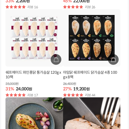
33%
2,200
45%
22,000
원
원
별
리뷰 16
별
리뷰 26
점
점
쉐프메이드 와인퐁닭 통가슴살 120g x
아임닭 쉐프메이드 닭가슴살 4종 100
10팩
g x 8팩
35,000원
26,400원
31%
24,000
27%
19,200
원
원
별
리뷰 17
별
리뷰 44
점
점