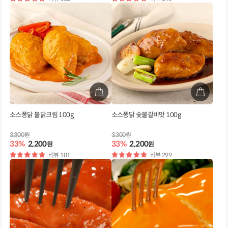
점
점
소스퐁닭 불닭크림 100g
소스퐁닭 숯불갈비맛 100g
3,300원
3,300원
33%
2,200
33%
2,200
원
원
별
리뷰 181
별
리뷰 299
점
점