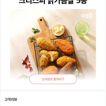
상
세
정
보
펼
고객리뷰
쳐
보