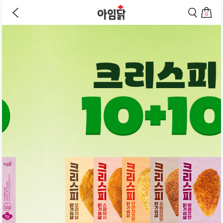
바로가기
이
검
전
색
0
페
페
상
장
이
이
바
지
지
품
구
로
로
상
니
이
이
세
로
동
동
페
이
하
하
동
기
기
이
하
지
기