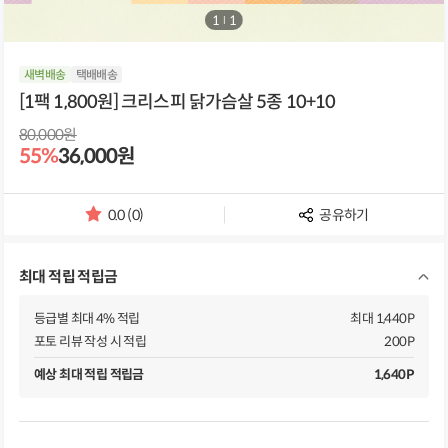
1
/
1
새벽배송
택배배송
[1팩 1,800원] 크리스피 닭가슴살 5종 10+10
80,000원
55%
36,000원
0.0 (0)
공유하기
별
점
및
최대 적립 적립금
리
뷰
개
등급별 최대 4% 적립
최대 1,440P
수
포토 리뷰 작성 시 적립
200P
예상 최대 적립 적립금
1,640P