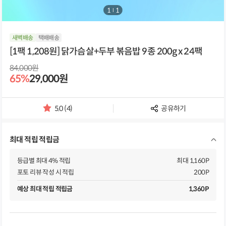
1
/
1
새벽배송
택배배송
[1팩 1,208원] 닭가슴살+두부 볶음밥 9종 200g x 24팩
84,000원
65%
29,000원
5.0 (4)
공유하기
별
점
및
최대 적립 적립금
리
뷰
개
등급별 최대 4% 적립
최대 1,160P
수
포토 리뷰 작성 시 적립
200P
예상 최대 적립 적립금
1,360P