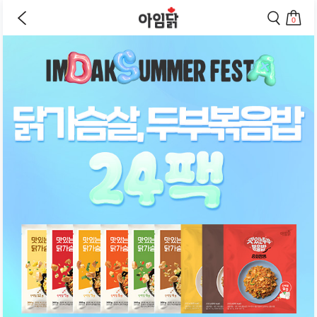
바로가기
이
검
전
색
0
페
페
상
장
이
이
바
지
지
품
구
로
로
상
니
이
이
세
로
동
동
페
이
하
하
동
기
기
이
하
지
기