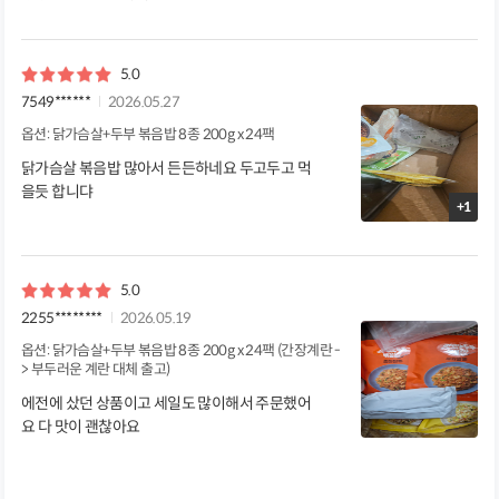
5.0
7549******
2026.05.27
옵션: 닭가슴살+두부 볶음밥 8종 200g x 24팩
닭가슴살 볶음밥 많아서 든든하네요 두고두고 먹
을듯 합니댜
+1
5.0
2255********
2026.05.19
옵션: 닭가슴살+두부 볶음밥 8종 200g x 24팩 (간장계란 -
> 부두러운 계란 대체 출고)
에전에 샀던 상품이고 세일도 많이해서 주문했어
요 다 맛이 괜찮아요