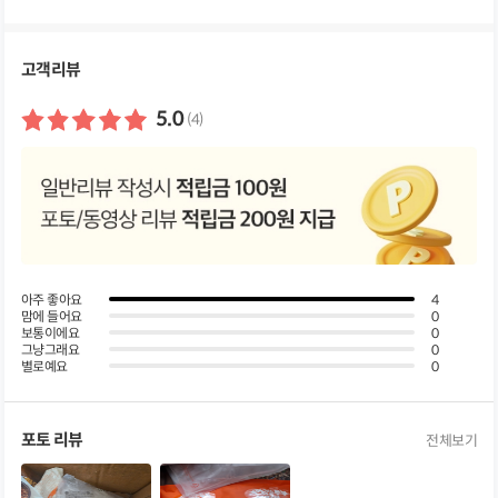
세
정
보
펼
고객리뷰
쳐
보
기
5.0
(4)
아주 좋아요
4
맘에 들어요
0
보통이에요
0
그냥그래요
0
별로예요
0
포토 리뷰
전체보기