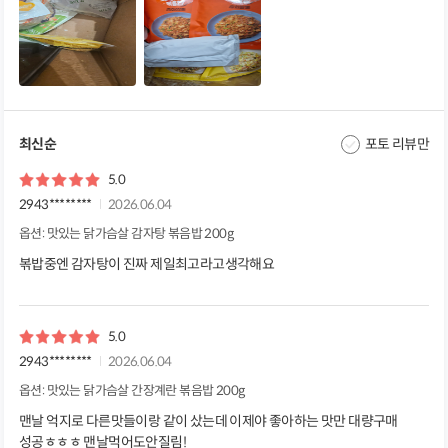
최신순
포토 리뷰만
5.0
2943********
2026.06.04
옵션: 맛있는 닭가슴살 감자탕 볶음밥 200g
볶밥중엔 감자탕이 진짜 제일최고라고생각해요
5.0
2943********
2026.06.04
옵션: 맛있는 닭가슴살 간장계란 볶음밥 200g
맨날 억지로 다른맛들이랑 같이 샀는데 이제야 좋아하는 맛만 대량구매
성공ㅎㅎㅎ 맨날먹어도안질림!