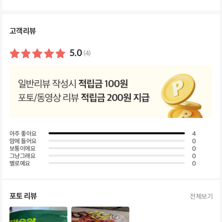
세
정
보
펼
고객리뷰
쳐
보
기
5.0
(4)
아주 좋아요
4
맘에 들어요
0
보통이에요
0
그냥그래요
0
별로예요
0
포토 리뷰
전체보기