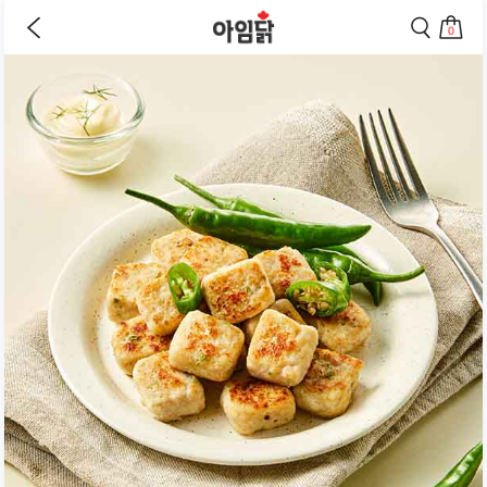
바로가기
이
검
전
색
0
페
페
상
장
이
이
바
지
지
품
구
로
로
상
니
이
이
세
로
동
동
페
이
하
하
동
기
기
이
하
지
기