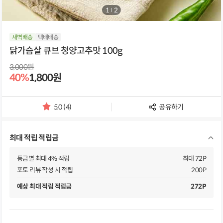
1
/
2
새벽배송
택배배송
닭가슴살 큐브 청양고추맛 100g
3,000원
40%
1,800원
5.0 (4)
공유하기
별
점
및
최대 적립 적립금
리
뷰
개
등급별 최대 4% 적립
최대 72P
수
포토 리뷰 작성 시 적립
200P
예상 최대 적립 적립금
272P