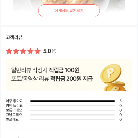
상
세
정
보
펼
고객리뷰
쳐
보
기
5.0
(5)
아주 좋아요
5
맘에 들어요
0
보통이에요
0
그냥그래요
0
별로예요
0