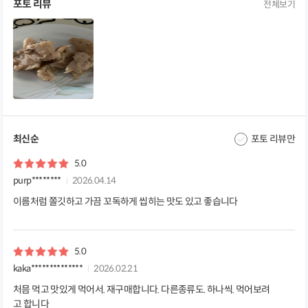
포토 리뷰
전체보기
최신순
포토 리뷰만
5.0
purp********
2026.04.14
이름처럼 쫄깃하고 가끔 꼬독하게 씹히는 맛도 있고 좋습니다
5.0
kaka**************
2026.02.21
처믐 먹고 맛있게 먹어서. 재구매합니다. 다른종류도. 하나씩. 먹어보려
고 합니다