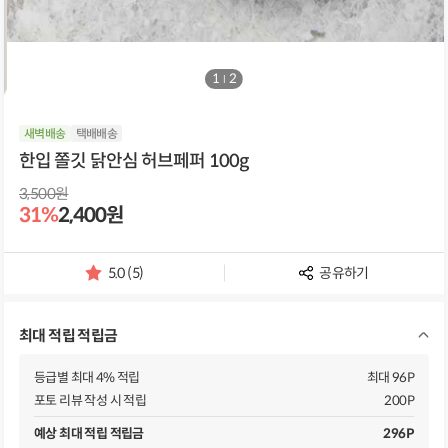
1
/
2
새벽배송
택배배송
한입 쫄깃 닭안심 허브페퍼 100g
3,500원
31%
2,400원
5.0 (5)
공유하기
별
점
및
최대 적립 적립금
리
뷰
개
등급별 최대 4% 적립
최대 96P
수
포토 리뷰 작성 시 적립
200P
예상 최대 적립 적립금
296P