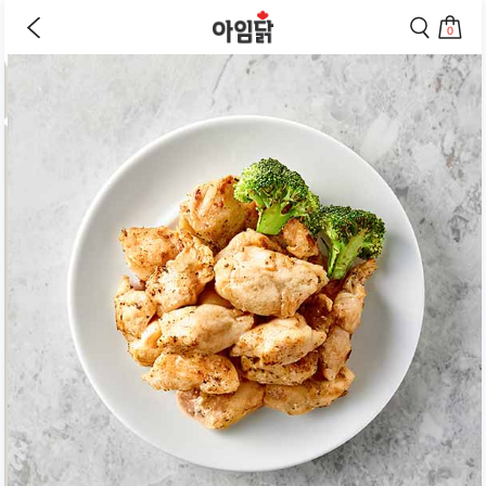
바로가기
이
검
전
색
0
페
페
상
장
이
이
바
지
지
품
구
로
로
상
니
이
이
세
로
동
동
페
이
하
하
동
기
기
이
하
지
기