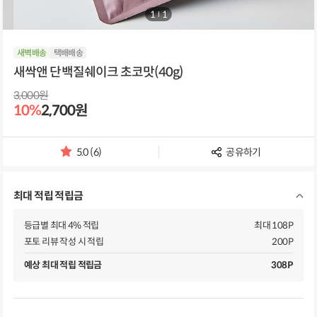
1
/
1
새벽배송
택배배송
새싹앤 단백질쉐이크 초코맛(40g)
3,000원
10%
2,700원
5.0 (6)
공유하기
별
점
및
최대 적립 적립금
리
뷰
개
등급별 최대 4% 적립
최대 108P
수
포토 리뷰 작성 시 적립
200P
예상 최대 적립 적립금
308P