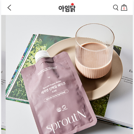
이
검
전
색
0
페
페
상
장
이
이
바
지
지
품
구
로
로
상
니
이
이
세
로
동
동
페
이
하
하
동
기
기
이
하
지
기