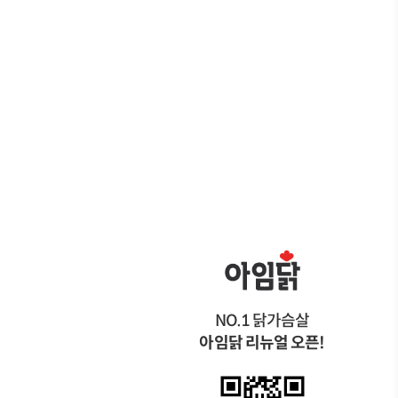
NO.1 닭가슴살
아임닭 리뉴얼 오픈!