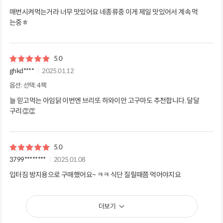
매번시켜먹는거라 너무 맛있어요 네종류중 이게 제일 맛있어서 계속 먹
는중ㅎ
5.0
ghkd****
2025.01.12
옵션: 선택: 4팩
늘 믿고먹는 아임닭 이번엔 브리또 하와이안 고구마도 추천합니다. 달달
구리👏👏
5.0
3799********
2025.01.08
입터짐 방지용으로 구매했어요~ ㅋㅋ 식단 질릴때쯤 먹어야지요
더보기