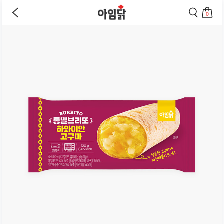
바로가기
이
검
전
색
0
페
페
상
장
이
이
바
지
지
품
구
로
로
상
니
이
이
세
로
동
동
페
이
하
하
동
기
기
이
하
지
기