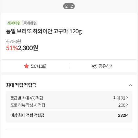
1
/
2
새벽배송
택배배송
통밀 브리또 하와이안 고구마 120g
4,700원
51%
2,300원
5.0 (138)
공유하기
별
점
및
최대 적립 적립금
리
뷰
개
등급별 최대 4% 적립
최대 92P
수
포토 리뷰 작성 시 적립
200P
예상 최대 적립 적립금
292P