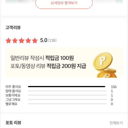
상
세
정
보
펼
고객리뷰
쳐
보
기
5.0
(138)
아주 좋아요
136
맘에 들어요
1
보통이에요
1
그냥그래요
0
별로예요
0
포토 리뷰
전체보기