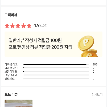
세
정
보
펼
고객리뷰
쳐
보
기
4.9
(109)
아주 좋아요
105
맘에 들어요
2
보통이에요
2
그냥그래요
0
별로예요
0
포토 리뷰
전체보기