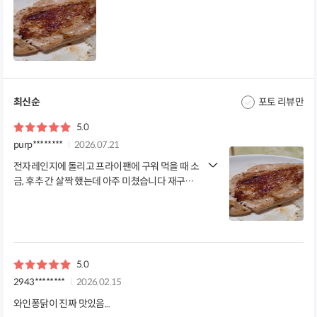
최신순
포토 리뷰만
5.0
purp********
2026.07.21
전자레인지에 돌리고 프라이팬에 구워 먹을 때 소
금, 후추 간 살짝 했는데 아주 미쳤습니다 재구매
예정입니다. 👍👍
5.0
2943********
2026.02.15
와인퐁닭이 진짜 맛있음...