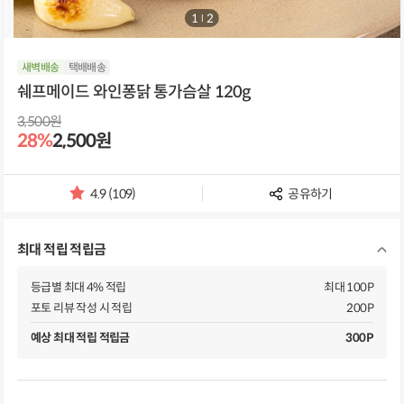
1
/
2
새벽배송
택배배송
쉐프메이드 와인퐁닭 통가슴살 120g
3,500원
28%
2,500원
4.9 (109)
공유하기
별
점
및
최대 적립 적립금
리
뷰
개
등급별 최대 4% 적립
최대 100P
수
포토 리뷰 작성 시 적립
200P
예상 최대 적립 적립금
300P