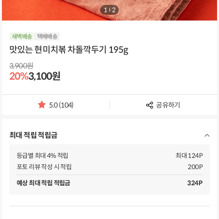
1
/
2
새벽배송
택배배송
맛있는 현미치볶 차돌깍두기 195g
3,900원
20%
3,100원
5.0 (104)
공유하기
별
점
및
최대 적립 적립금
리
뷰
개
등급별 최대 4% 적립
최대 124P
수
포토 리뷰 작성 시 적립
200P
예상 최대 적립 적립금
324P