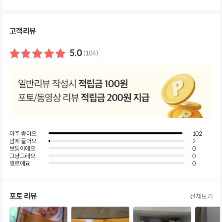
세
정
보
펼
고객리뷰
쳐
보
기
5.0
(104)
아주 좋아요
102
맘에 들어요
2
보통이에요
0
그냥그래요
0
별로예요
0
포토 리뷰
전체보기