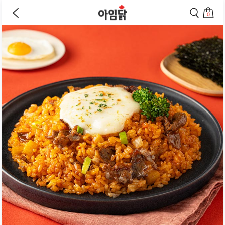
바로가기
이
검
전
색
0
페
페
상
장
이
이
바
지
지
품
구
로
로
상
니
이
이
세
로
동
동
페
이
하
하
동
기
기
이
하
지
기