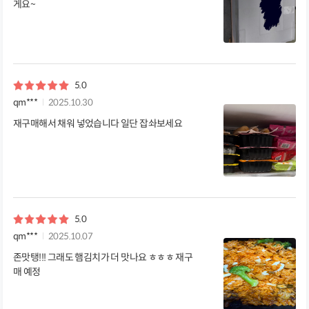
게요~
5.0
qm***
2025.10.30
재구매해서 채워 넣었습니다 일단 잡솨보세요
5.0
qm***
2025.10.07
존맛탱!!! 그래도 햄김치가 더 맛나요 ㅎㅎㅎ 재구
매 예정