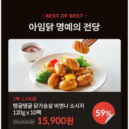
탱
글
탱
글
닭
가
슴
살
비
엔
나
소
시
지
120g
x
10
팩