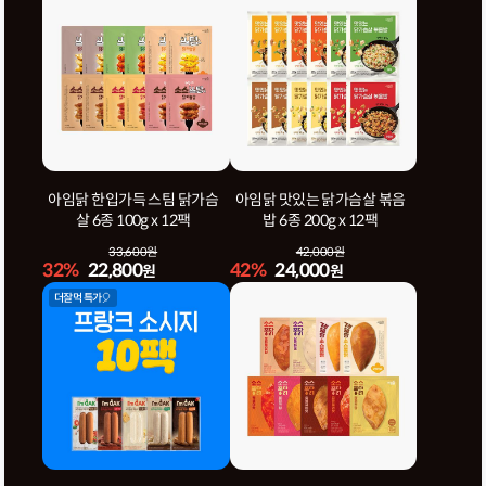
아임닭 한입가득 스팀 닭가슴
아임닭 맛있는 닭가슴살 볶음
살 6종 100g x 12팩
밥 6종 200g x 12팩
33,600원
42,000원
32%
22,800
42%
24,000
원
원
더잘먹 특가🎈