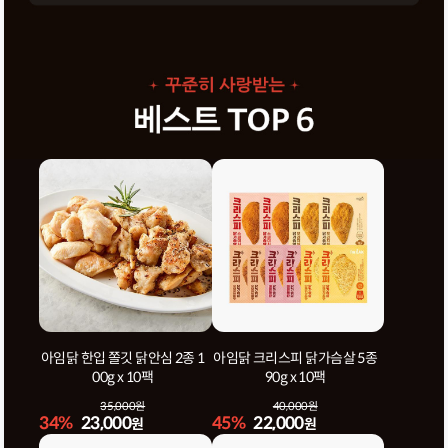
아임닭 한입 쫄깃 닭안심 2종 1
아임닭 크리스피 닭가슴살 5종
00g x 10팩
90g x 10팩
35,000원
40,000원
34%
23,000
45%
22,000
원
원