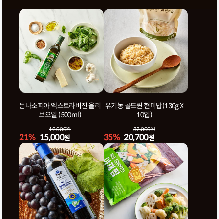
돈나소피아 엑스트라버진 올리
유기농 골드퀸 현미밥(130g X
브오일 (500ml)
10입)
19,000원
32,000원
21%
15,000
35%
20,700
원
원