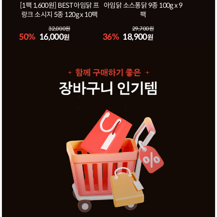
[1팩 1,600원] BEST 아임닭 프
아임닭 소스퐁닭 9종 100g x 9
랑크 소시지 5종 120g x 10팩
팩
32,000원
29,700원
50%
16,000
36%
18,900
원
원