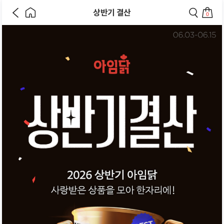
이
메
검
상반기 결산
전
인
색
0
페
으
페
장
이
로
이
바
지
이
지
구
로
동
로
니
이
하
이
로
동
기
동
이
하
하
동
기
기
하
기