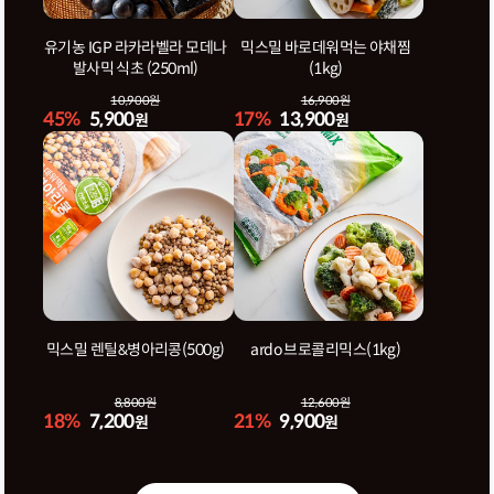
유기농 IGP 라카라벨라 모데나
믹스밀 바로데워먹는 야채찜
발사믹 식초 (250ml)
(1kg)
10,900원
16,900원
45%
5,900
17%
13,900
원
원
믹스밀 렌틸&병아리콩(500g)
ardo 브로콜리믹스(1kg)
8,800원
12,600원
18%
7,200
21%
9,900
원
원